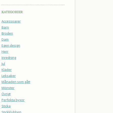
KATEGORIER
Accessoarer
Barn
Broderi
Dam
Egen design
Herr
Inredning
Jul
Kläder
Leksaker
Månaden som gått
Mönster
Övrigt
Perfekta byxor
Sticka
Stickklubben