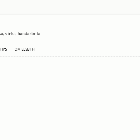
cka, virka, handarbeta
Hoppa till innehåll
TIPS
OM ELSBTH