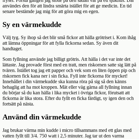
fryser. Första gången jag stötte på den sådan var på ett sjukhus. Där
användes den för att lindra smärta istället för att ge medicin. En tid
senare bestämde jag mig för att göra mig en egen.
Sy en värmekudde
Välj tyg. Sy ihop så det blir små fickor att hälla grötriset i. Kom ihåg
att lämna öppningar för att fylla fickorna sedan. Sy även dit
handtaget.
Som fyllning använde jag billigt grötris. Att hälla i det var inte det
lättaste. Jag provade först med en tratt, men riskornen satte sig lätt på
tvären. Istället tog jag ett papper och vek som en liten öppen pip och
riskornen fick kana ner i sin ficka. Fyll inte fickorna för mycket!
Innehållet i din värmekudde ska kunna röra på sig så den känns
behaglig att ha mot kroppen. Mät eller väg gärna all fyllning innan
du börjar så du kan hälla i lika mycket i övriga fickor, förutsatt att
fickorna är lika stora. Efter du fyllt en ficka färdigt, sy igen den och
fortsätt på nästa.
Använd din värmekudde
Jag brukar värma min kudde i micro tillsammans med ett glas med
vatten fyllt till 3/4. 750 watt i 2,5 minuter. Jag tar ut den varma