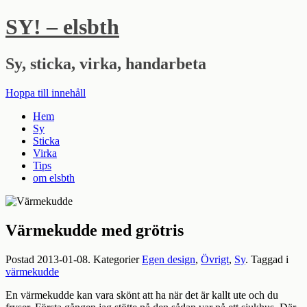
SY! – elsbth
Sy, sticka, virka, handarbeta
Hoppa till innehåll
Hem
Sy
Sticka
Virka
Tips
om elsbth
Värmekudde med grötris
Postad
2013-01-08
. Kategorier
Egen design
,
Övrigt
,
Sy
. Taggad i
värmekudde
En värmekudde kan vara skönt att ha när det är kallt ute och du