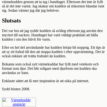
värmekudden genom att ta tag i handtaget. Eftersom det inte är fyllt
så är det inte varmt. Jag skakar om kudden så riskornen blandar runt
sig. Sedan värmer jag där jag behöver.
Slutsats
Det var bra att jag sydde kudden så avlång eftersom jag använt den
mycket till nacken. Handtaget har varit väldigt praktiskt att hålla
kudden i om den blivit för varm.
Efter en hel del användande har kudden börjat bli nopprig. Ett tips är
att sy ett fodral till den att stoppa kudden i efter uppvärmning. Det är
också enklare att tvätta fodralet än kudden.
Bekanta som också sytt värmekuddar har fyllt med vetekorn och
format som djur. Det blir roligare med djurform om kudden ska
användas av barn.
Enklaste sättet att få mer inspiration är att söka på internet.
Sydd hösten 2008.