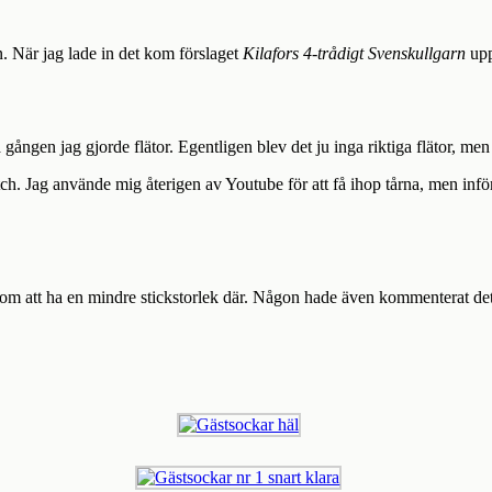
 När jag lade in det kom förslaget
Kilafors 4-trådigt Svenskullgarn
upp
gången jag gjorde flätor. Egentligen blev det ju inga riktiga flätor, me
ch. Jag använde mig återigen av Youtube för att få ihop tårna, men inför
 genom att ha en mindre stickstorlek där. Någon hade även kommenterat d