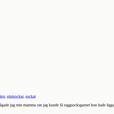
ätor
,
gästsockar
,
sockar
r frågade jag min mamma om jag kunde få raggsocksgarnet hon hade liggan