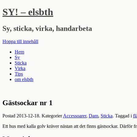
SY! – elsbth
Sy, sticka, virka, handarbeta
Hoppa till innehåll
Hem
Sy
Sticka
Virka
Tips
om elsbth
Gästsockar nr 1
Postad
2013-12-18
. Kategorier
Accessoarer
,
Dam
,
Sticka
. Taggad i
fl
Ett hus med kalla golv kräver nästan att det finns gästsockar. Därfö