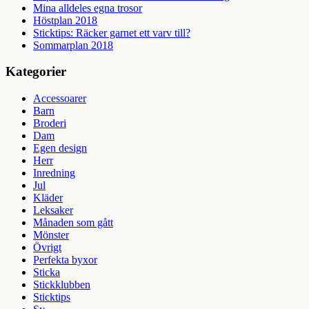
Mina alldeles egna trosor
Höstplan 2018
Sticktips: Räcker garnet ett varv till?
Sommarplan 2018
Kategorier
Accessoarer
Barn
Broderi
Dam
Egen design
Herr
Inredning
Jul
Kläder
Leksaker
Månaden som gått
Mönster
Övrigt
Perfekta byxor
Sticka
Stickklubben
Sticktips