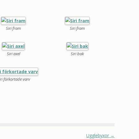
Siri fram
Siri fram
Siri axel
Siri bak
iri förkortade varv
Ugglebyxor
→