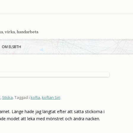
cka, virka, handarbeta
Hoppa till innehåll
OM ELSBTH
r
,
Sticka
. Taggad i
kofta
,
koftan Siri
rnet. Länge hade jag längtat efter att sätta stickorna i
hade modet att leka med mönstret och ändra nacken.