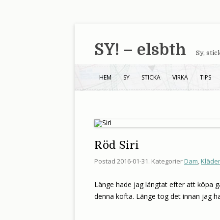
SY! – elsbth
Sy, sti
HEM
SY
STICKA
VIRKA
TIPS
Röd Siri
Postad
2016-01-31
. Kategorier
Dam
,
Kläde
Länge hade jag längtat efter att köpa ga
denna kofta. Länge tog det innan jag 