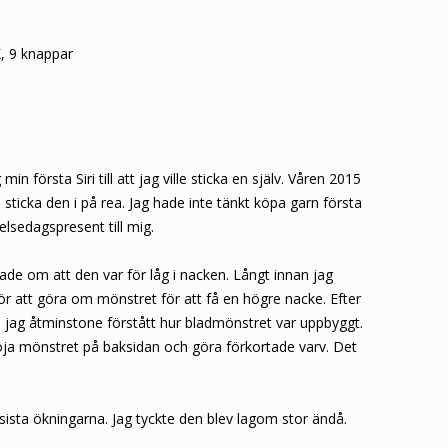
, 9 knappar
min första Siri till att jag ville sticka en själv. Våren 2015
 sticka den i på rea. Jag hade inte tänkt köpa garn första
lsedagspresent till mig.
tade om att den var för låg i nacken. Långt innan jag
r att göra om mönstret för att få en högre nacke. Efter
ade jag åtminstone förstått hur bladmönstret var uppbyggt.
höja mönstret på baksidan och göra förkortade varv. Det
sista ökningarna. Jag tyckte den blev lagom stor ändå.