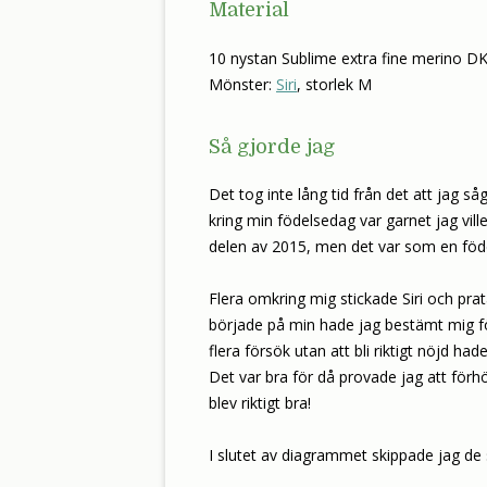
Material
10 nystan Sublime extra fine merino DK
Mönster:
Siri
, storlek M
Så gjorde jag
Det tog inte lång tid från det att jag såg 
kring min födelsedag var garnet jag ville
delen av 2015, men det var som en föde
Flera omkring mig stickade Siri och pra
började på min hade jag bestämt mig fö
flera försök utan att bli riktigt nöjd h
Det var bra för då provade jag att för
blev riktigt bra!
I slutet av diagrammet skippade jag de 