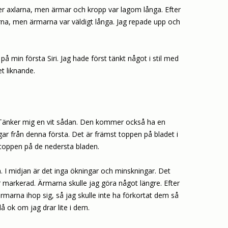
ver axlarna, men ärmar och kropp var lagom långa. Efter
arna, men ärmarna var väldigt långa. Jag repade upp och
på min första Siri. Jag hade först tänkt något i stil med
t liknande.
i! Tänker mig en vit sådan. Den kommer också ha en
ar från denna första. Det är främst toppen på bladet i
 toppen på de nedersta bladen.
m. I midjan är det inga ökningar och minskningar. Det
mer markerad. Ärmarna skulle jag göra något längre. Efter
rmarna ihop sig, så jag skulle inte ha förkortat dem så
 ok om jag drar lite i dem.