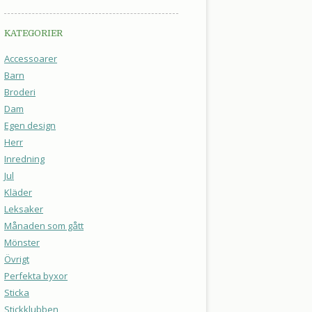
KATEGORIER
Accessoarer
Barn
Broderi
Dam
Egen design
Herr
Inredning
Jul
Kläder
Leksaker
Månaden som gått
Mönster
Övrigt
Perfekta byxor
Sticka
Stickklubben