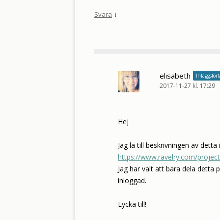
↓
Svara
elisabeth
Inläggsförf
2017-11-27 kl. 17:29
Hej
Jag la till beskrivningen av detta 
https://www.ravelry.com/projects
Jag har valt att bara dela dett
inloggad.
Lycka till!