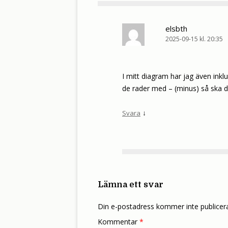
elsbth
2025-09-15 kl. 20:35
I mitt diagram har jag även inkl
de rader med – (minus) så ska du 
↓
Svara
Lämna ett svar
Din e-postadress kommer inte publicer
Kommentar
*