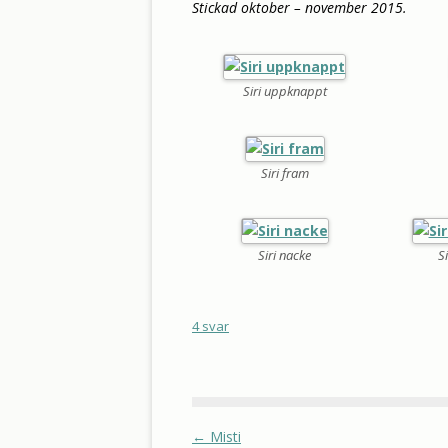
Stickad oktober – november 2015.
Siri uppknappt
Siri fram
Siri nacke
S
4 svar
←
Misti
Inläggsnavigering