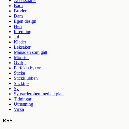
Accessoarer
Barn
Broderi
Dam
Egen design
Herr
Inredning
Jul
Kläder
Leksaker
Månaden som gått
Mönster
Övrigt
Perfekta byxor
Sticka
Stickklubben
Sticktips
Sy
Sy garderoben med en plan
Tidningar
Utrustning
Virka
RSS