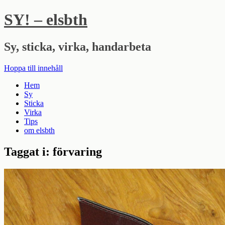
SY! – elsbth
Sy, sticka, virka, handarbeta
Hoppa till innehåll
Hem
Sy
Sticka
Virka
Tips
om elsbth
Taggat i:
förvaring