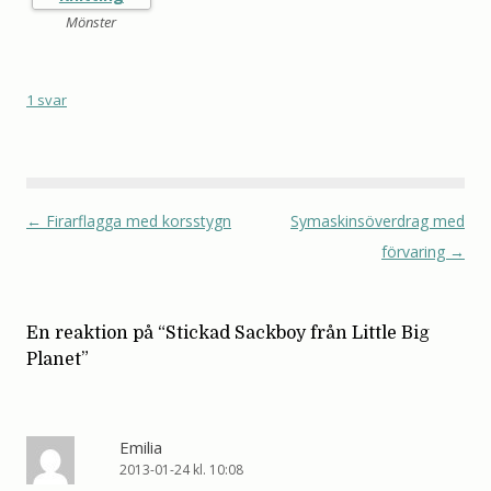
Mönster
1 svar
←
Firarflagga med korsstygn
Symaskinsöverdrag med
Inläggsnavigering
förvaring
→
En reaktion på “
Stickad Sackboy från Little Big
Planet
”
Emilia
2013-01-24 kl. 10:08