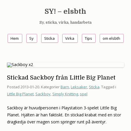
SY! – elsbth
Sy, sticka, virka, handarbeta
Hoppa till innehåll
Hem
Sy
Sticka
Virka
Tips
om elsbth
Stickad Sackboy från Little Big Planet
Postad
2013-01-20
. Kategorier
Barn
,
Leksaker
,
Sticka
. Taggad i
Little Big Planet
,
Sackboy
,
Simply Knitting
,
spel
Sackboy är huvudpersonen i Playstation 3-spelet Little Big
Planet. Hjälten är han faktiskt. En stickad krabat med en stor
dragkedja över magen som springer runt på äventyr.