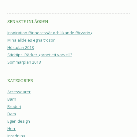
SENASTE INLÄGGEN
Inspiration för necessär och likande förvaring
Mina alldeles egna trosor
Höstplan 2018
Sticktips: Räcker garnet ett varv till?
Sommarplan 2018
KATEGORIER
Accessoarer
Barn
Broderi
Dam
Egen design
Herr
Inredning