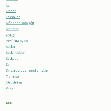
Jul
Kläder
Leksaker
Månaden som gått
Mönster
Övrigt
Perfekta byxor
Sticka
Stickklubben
Sticktips
Sy
Sy garderoben med en plan
Tidningar
Utrustning
Virka
RSS