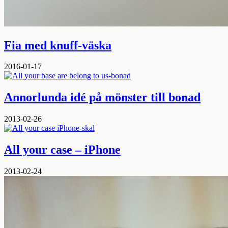
Fia med knuff-väska
2016-01-17
Annorlunda idé på mönster till bonad
2013-02-26
All your case – iPhone
2013-02-24