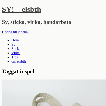
SY! – elsbth
Sy, sticka, virka, handarbeta
Hoppa till innehåll
Hem
Sy
Sticka
Virka
Tips
om elsbth
Taggat i:
spel