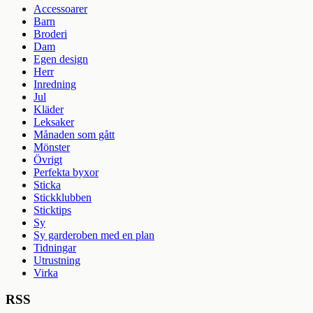
Accessoarer
Barn
Broderi
Dam
Egen design
Herr
Inredning
Jul
Kläder
Leksaker
Månaden som gått
Mönster
Övrigt
Perfekta byxor
Sticka
Stickklubben
Sticktips
Sy
Sy garderoben med en plan
Tidningar
Utrustning
Virka
RSS